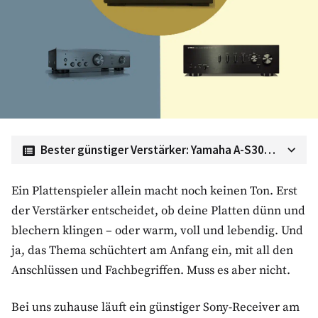
Bester günstiger Verstärker: Yamaha A-S301BL
Verstärker im Vergleich
Ein Plattenspieler allein macht noch keinen Ton. Erst
der Verstärker entscheidet, ob deine Platten dünn und
Bester Vollverstärker für deinen Plattenspieler: Rega
blechern klingen – oder warm, voll und lebendig. Und
Io
ja, das Thema schüchtert am Anfang ein, mit all den
Bestes Preis-Leistungs-Verhältnis: Denon PMA-600NE
Anschlüssen und Fachbegriffen. Muss es aber nicht.
Bester günstiger Verstärker: Yamaha A-S301BL
Bei uns zuhause läuft ein günstiger Sony-Receiver am
High End Alternative: Cambridge Audio CXA61