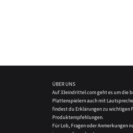
mehr anzeigen
Die besten Schallplatten
Die besten Jazz-Platten
Schallplatten aus unserem
Plattenregal
mehr anzeigen
ÜBER UNS
Auf
33eindrittel.com
geht es um die b
Plattenspielern auch mit Lautsprech
findest du Erklärungen zu wichtigen 
Produktempfehlungen.
Für Lob, Fragen oder Anmerkungen n