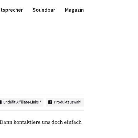
utsprecher
Soundbar
Magazin
n
Starte hier
Plattenspieler kaufen
Plattenspieler einstellen
Schallplatten richtig reinigen
Schallplatten digitalisieren
Plattenspieler Zubehör
Enthält Affiliate-Links *
Produktauswahl
mehr anzeigen
Dann kontaktiere uns doch einfach