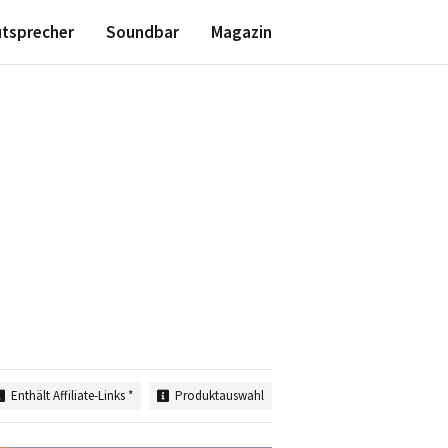
utsprecher
Soundbar
Magazin
n
Starte hier
Plattenspieler kaufen
Plattenspieler einstellen
Schallplatten richtig reinigen
Schallplatten digitalisieren
Plattenspieler Zubehör
mehr anzeigen
Enthält Affiliate-Links *
Produktauswahl