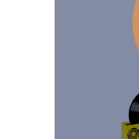
mehr anzeigen
Die besten Schallplatten
Die besten Jazz-Platten
Schallplatten aus unserem
Plattenregal
mehr anzeigen