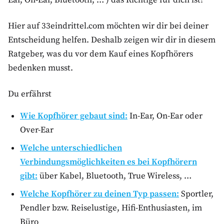
Ear, On-Ear, Bluetooth, … ) das Richtige für dich ist?
Over Ear
Hier auf 33eindrittel.com möchten wir dir bei deiner
2. Verbindung
Entscheidung helfen. Deshalb zeigen wir dir in diesem
Kabelgebunden
Ratgeber, was du vor dem Kauf eines Kopfhörers
Kabellos
bedenken musst.
3. Der richtige Kopfhörer für jeden Typ
Du erfährst
Sportler
Wie Kopfhörer gebaut sind:
In-Ear, On-Ear oder
Pendler, Reisen
Over-Ear
HiFi
Welche unterschiedlichen
Büro
Verbindungsmöglichkeiten es bei Kopfhörern
gibt:
über Kabel, Bluetooth, True Wireless, …
Fazit
Welche Kopfhörer zu deinen Typ passen:
Sportler,
Pendler bzw. Reiselustige, Hifi-Enthusiasten, im
Büro