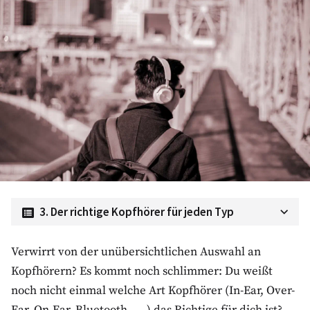
3. Der richtige Kopfhörer für jeden Typ
1. Kopfhörer Arten
Verwirrt von der unübersichtlichen Auswahl an
Kopfhörern? Es kommt noch schlimmer: Du weißt
In Ear
noch nicht einmal welche Art Kopfhörer (In-Ear, Over-
On Ear