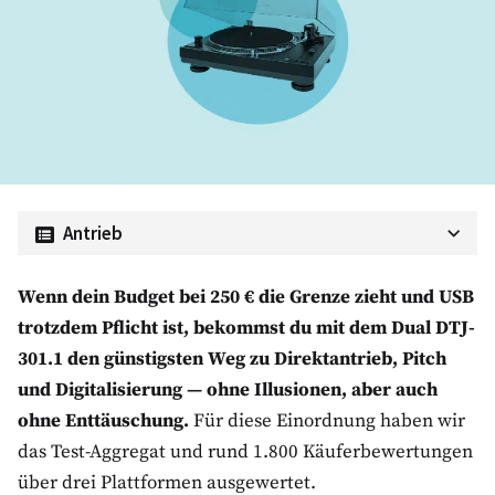
Antrieb
Bester günstiger Plattenspieler: Dual DTJ 301.1
Wenn dein Budget bei 250 € die Grenze zieht und USB
trotzdem Pflicht ist, bekommst du mit dem Dual DTJ-
Dual DTJ-301.1 Testbericht
301.1 den günstigsten Weg zu Direktantrieb, Pitch
Design
und Digitalisierung — ohne Illusionen, aber auch
Aufbau
ohne Enttäuschung.
Für diese Einordnung haben wir
Inbetriebnahme
das Test-Aggregat und rund 1.800 Käuferbewertungen
über drei Plattformen ausgewertet.
Antrieb