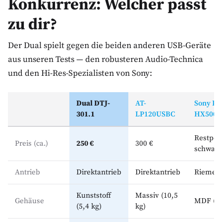
Konkurrenz: Welcher passt
zu dir?
Der Dual spielt gegen die beiden anderen USB-Geräte
aus unseren Tests — den robusteren Audio-Technica
und den Hi-Res-Spezialisten von Sony:
Dual DTJ-
AT-
Sony PS
301.1
LP120USBC
HX500
Restpos
Preis (ca.)
250 €
300 €
schwan
Antrieb
Direktantrieb
Direktantrieb
Riemen
Kunststoff
Massiv (10,5
Gehäuse
MDF (5,
(5,4 kg)
kg)