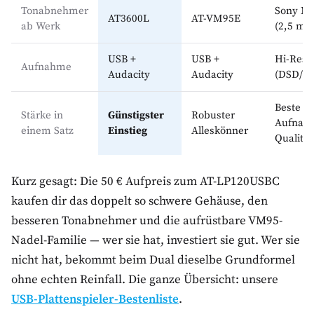
Tonabnehmer
Sony M
AT3600L
AT-VM95E
ab Werk
(2,5 mV
USB +
USB +
Hi-Res
Aufnahme
Audacity
Audacity
(DSD/W
Beste
Stärke in
Günstigster
Robuster
Aufnah
einem Satz
Einstieg
Alleskönner
Qualität
Kurz gesagt: Die 50 € Aufpreis zum AT-LP120USBC
kaufen dir das doppelt so schwere Gehäuse, den
besseren Tonabnehmer und die aufrüstbare VM95-
Nadel-Familie — wer sie hat, investiert sie gut. Wer sie
nicht hat, bekommt beim Dual dieselbe Grundformel
ohne echten Reinfall. Die ganze Übersicht: unsere
USB-Plattenspieler-Bestenliste
.